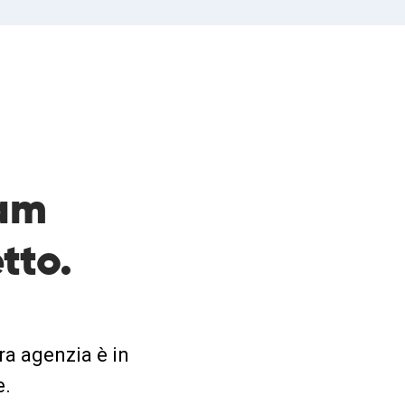
eam
tto.
ra agenzia è in
e.